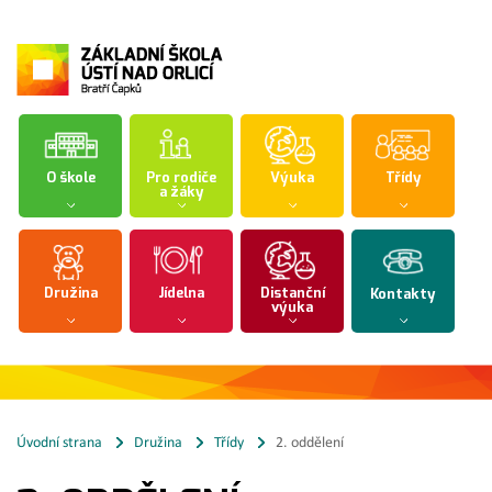
O škole
Pro rodiče
Výuka
Třídy
a žáky
Družina
Jídelna
Distanční
Kontakty
výuka
Úvodní strana
Družina
Třídy
2. oddělení