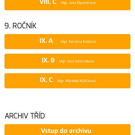
VIII. C
Mgr. Jana Ešpandrová
9. ROČNÍK
IX. A
Mgr. Karolína Koštová
IX. B
Mgr. Jana Semirádová
IX. C
Mgr. Markéta Růžičková
ARCHIV TŘÍD
Vstup do archivu