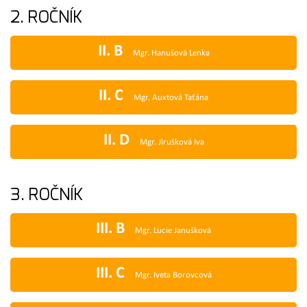
2. ROČNÍK
II. B
Mgr. Hanušová Lenka
II. C
Mgr. Auxtová Taťána
II. D
Mgr. Jirušková Iva
3. ROČNÍK
III. B
Mgr. Lucie Janušková
III. C
Mgr. Iveta Borovcová