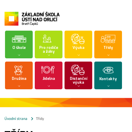
O škole
Pro rodiče
Výuka
Třídy
a žáky
Družina
Jídelna
Distanční
Kontakty
výuka
Úvodní strana
Třídy