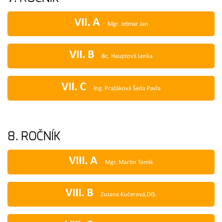
VII. A
Mgr. Jetmar Jan
VII. B
Bc. Hauptová Lenka
VII. C
Ing. Pražáková Šeda Pavla
8. ROČNÍK
VIII. A
Mgr. Martin Tomik
VIII. B
Zuzana Kučerová,DiS.