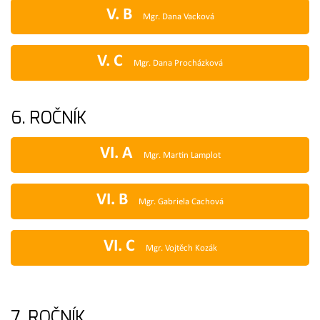
V. B
Mgr. Dana Vacková
V. C
Mgr. Dana Procházková
6. ROČNÍK
VI. A
Mgr. Martin Lamplot
VI. B
Mgr. Gabriela Cachová
VI. C
Mgr. Vojtěch Kozák
7. ROČNÍK