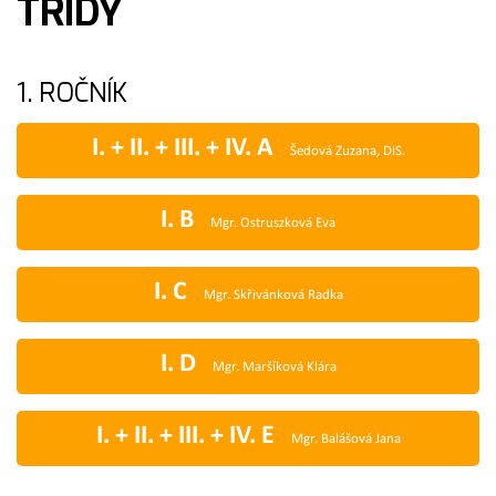
TŘÍDY
1. ROČNÍK
I. + II. + III. + IV. A
Šedová Zuzana, DiS.
I. B
Mgr. Ostruszková Eva
I. C
Mgr. Skřivánková Radka
I. D
Mgr. Maršíková Klára
I. + II. + III. + IV. E
Mgr. Balášová Jana