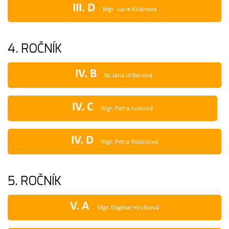
III. D
Mgr. Lucie Kiliánová
4. ROČNÍK
IV. B
Bc.Jana Urbanová
IV. C
Mgr. Petra Junková
IV. D
Mgr. Petra Růžičková
5. ROČNÍK
V. A
Mgr. Dagmar Hrušková