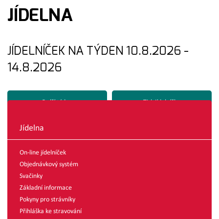
JÍDELNA
JÍDELNÍČEK NA TÝDEN 10.8.2026 -
14.8.2026
Další týden
Tisk jídelníčku
Jídelna
On-line jídelníček
Objednávkový systém
Svačinky
Základní informace
Pokyny pro strávníky
Přihláška ke stravování