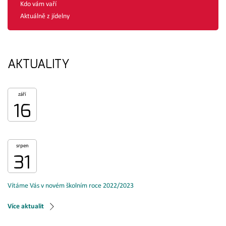
Kdo vám vaří
Aktuálně z jídelny
AKTUALITY
září
16
srpen
31
Vítáme Vás v novém školním roce 2022/2023
Více aktualit