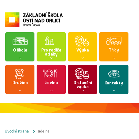
O škole
Pro rodiče
Výuka
Třídy
a žáky
Družina
Jídelna
Distanční
Kontakty
výuka
Úvodní strana
Jídelna