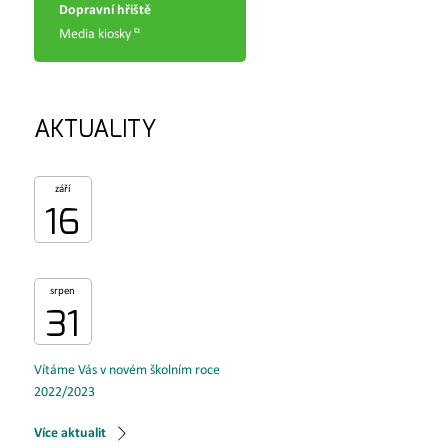
Dopravní hřiště
Media kiosky
AKTUALITY
září
16
srpen
31
Vítáme Vás v novém školním roce
2022/2023
Více aktualit