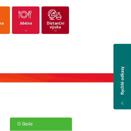
na
Jídelna
Distanční
výuka
Rychlé odkazy
O škole