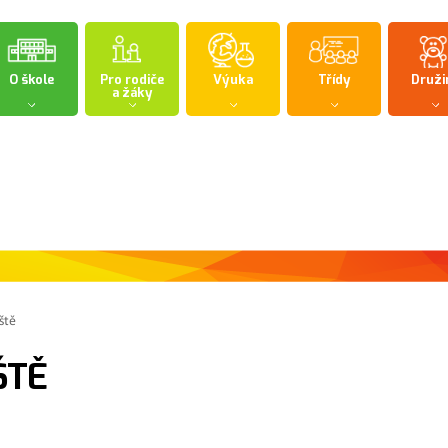
O škole
Pro rodiče
Výuka
Třídy
Druži
a žáky
ště
ŠTĚ