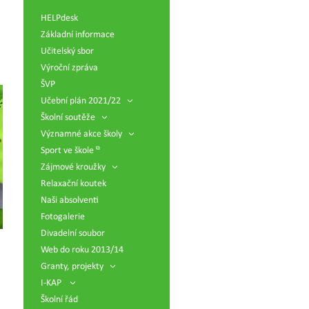
HELPdesk
Základní informace
Učitelský sbor
Výroční zpráva
ŠVP
Učební plán 2021/22
Školní soutěže
Významné akce školy
Sport ve škole
Zájmové kroužky
Relaxační koutek
Naši absolventi
Fotogalerie
Divadelní soubor
Web do roku 2013/14
Granty, projekty
I-KAP
Školní řád