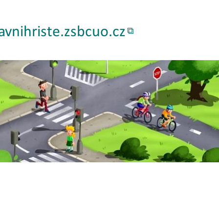
vnihriste.zsbcuo.cz