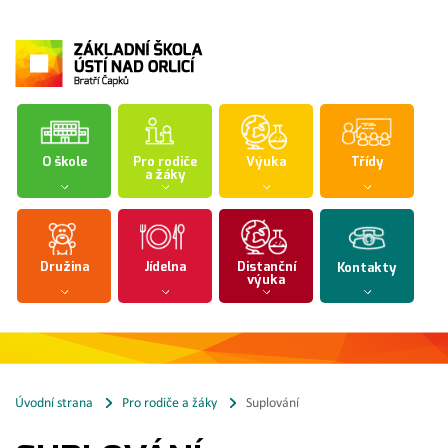
O škole
Pro rodiče
Výuka
Třídy
a žáky
Družina
Jídelna
Distanční
Kontakty
výuka
Úvodní strana
Pro rodiče a žáky
Suplování