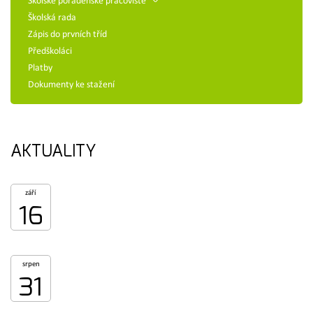
Školské poradenské pracoviště
Školská rada
Zápis do prvních tříd
Předškoláci
Platby
Dokumenty ke stažení
AKTUALITY
září
16
srpen
31