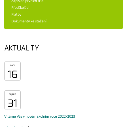
Zápis do prvních tříd
Předškoláci
Platby
Dokumenty ke stažení
AKTUALITY
září
16
srpen
31
Vítáme Vás v novém školním roce 2022/2023