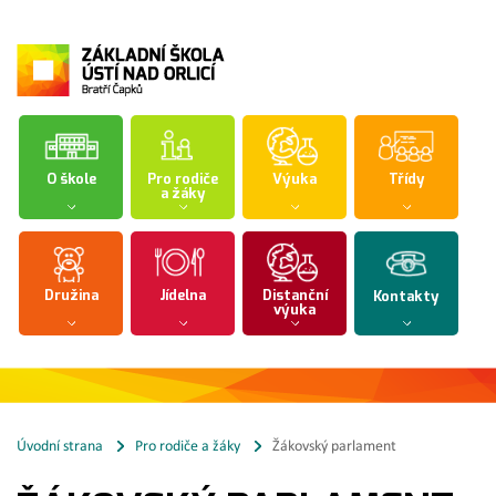
O škole
Pro rodiče
Výuka
Třídy
a žáky
Družina
Jídelna
Distanční
Kontakty
výuka
Úvodní strana
Pro rodiče a žáky
Žákovský parlament