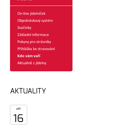
On-line jídelníček
Objednávkový systém
Svačinky
Základní informace
Pokyny pro strávníky
Přihláška ke stravování
Kdo vám vaří
Aktuálně z jídelny
AKTUALITY
září
16