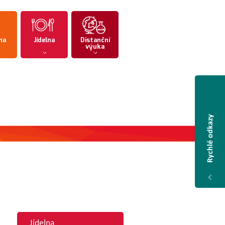
na
Jídelna
Distanční
výuka
Rychlé odkazy
Jídelna