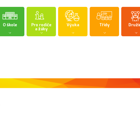
O škole
Pro rodiče
Výuka
Třídy
Druži
a žáky