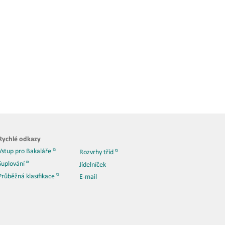
Rychlé odkazy
Vstup pro Bakaláře
Rozvrhy tříd
Suplování
Jídelníček
Průběžná klasifikace
E-mail