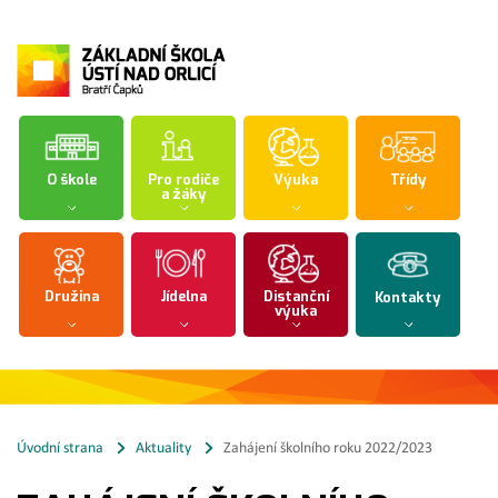
O škole
Pro rodiče
Výuka
Třídy
a žáky
Družina
Jídelna
Distanční
Kontakty
výuka
Úvodní strana
Aktuality
Zahájení školního roku 2022/2023