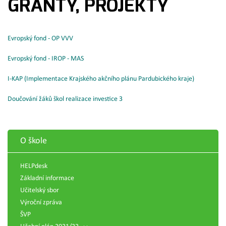
GRANTY, PROJEKTY
Evropský fond - OP VVV
Evropský fond
- IROP - MAS
I-KAP (Implementace Krajského akčního plánu Pardubického kraje)
Doučování žáků škol realizace investice 3
O škole
HELPdesk
Základní informace
Učitelský sbor
Výroční zpráva
ŠVP