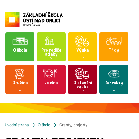
O škole
Pro rodiče
Výuka
Třídy
a žáky
Družina
Jídelna
Distanční
Kontakty
výuka
Úvodní strana
O škole
Granty, projekty