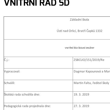
VNITŘNÍ ŘÁD ŠD
Základní škola
Ústí nad Orlicí, Bratří Čapků 1332
VNITŘNÍ ŘÁD ŠKOLNÍ DRUŽINY
Č.j.:
ZSBCUO/151/2019/Re
Vypracoval:
Dagmar Kapounová a Mart
Schválil:
Martin Falta, ředitel školy
Školská rada schválila dne:
19. 3. 2019
Pedagogická rada projednala dne:
27. 3. 2019