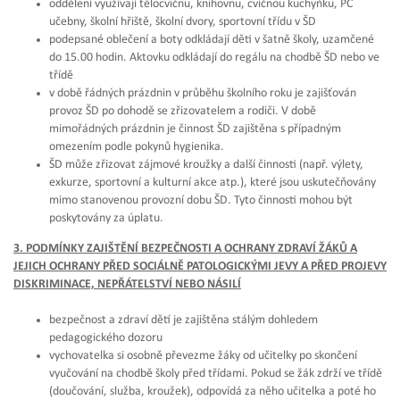
oddělení využívají tělocvičnu, knihovnu, cvičnou kuchyňku, PC
učebny, školní hřiště, školní dvory, sportovní třídu v ŠD
podepsané oblečení a boty odkládají děti v šatně školy, uzamčené
do 15.00 hodin. Aktovku odkládají do regálu na chodbě ŠD nebo ve
třídě
v době řádných prázdnin v průběhu školního roku je zajišťován
provoz ŠD po dohodě se zřizovatelem a rodiči. V době
mimořádných prázdnin je činnost ŠD zajištěna s případným
omezením podle pokynů hygienika.
ŠD může zřizovat zájmové kroužky a další činnosti (např. výlety,
exkurze, sportovní a kulturní akce atp.), které jsou uskutečňovány
mimo stanovenou provozní dobu ŠD. Tyto činnosti mohou být
poskytovány za úplatu.
3. PODMÍNKY ZAJIŠTĚNÍ BEZPEČNOSTI A OCHRANY ZDRAVÍ ŽÁKŮ A
JEJICH OCHRANY PŘED SOCIÁLNĚ PATOLOGICKÝMI JEVY A PŘED PROJEVY
DISKRIMINACE, NEPŘÁTELSTVÍ NEBO NÁSILÍ
bezpečnost a zdraví dětí je zajištěna stálým dohledem
pedagogického dozoru
vychovatelka si osobně převezme žáky od učitelky po skončení
vyučování na chodbě školy před třídami. Pokud se žák zdrží ve třídě
(doučování, služba, kroužek), odpovídá za něho učitelka a poté ho