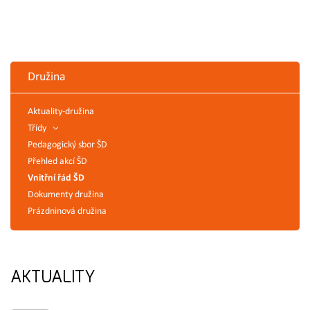
Družina
Aktuality-družina
Třídy
Pedagogický sbor ŠD
Přehled akcí ŠD
Vnitřní řád ŠD
Dokumenty družina
Prázdninová družina
AKTUALITY