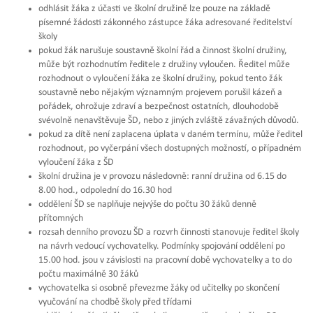
odhlásit žáka z účasti ve školní družině lze pouze na základě
písemné žádosti zákonného zástupce žáka adresované ředitelství
školy
pokud žák narušuje soustavně školní řád a činnost školní družiny,
může být rozhodnutím ředitele z družiny vyloučen. Ředitel může
rozhodnout o vyloučení žáka ze školní družiny, pokud tento žák
soustavně nebo nějakým významným projevem porušil kázeň a
pořádek, ohrožuje zdraví a bezpečnost ostatních, dlouhodobě
svévolně nenavštěvuje ŠD, nebo z jiných zvláště závažných důvodů.
pokud za dítě není zaplacena úplata v daném termínu, může ředitel
rozhodnout, po vyčerpání všech dostupných možností, o případném
vyloučení žáka z ŠD
školní družina je v provozu následovně: ranní družina od 6.15 do
8.00 hod., odpolední do 16.30 hod
oddělení ŠD se naplňuje nejvýše do počtu 30 žáků denně
přítomných
rozsah denního provozu ŠD a rozvrh činnosti stanovuje ředitel školy
na návrh vedoucí vychovatelky. Podmínky spojování oddělení po
15.00 hod. jsou v závislosti na pracovní době vychovatelky a to do
počtu maximálně 30 žáků
vychovatelka si osobně převezme žáky od učitelky po skončení
vyučování na chodbě školy před třídami