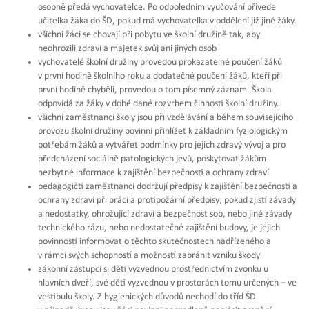
osobně předá vychovatelce. Po odpoledním vyučování přivede
učitelka žáka do ŠD, pokud má vychovatelka v oddělení již jiné žáky.
všichni žáci se chovají při pobytu ve školní družině tak, aby
neohrozili zdraví a majetek svůj ani jiných osob
vychovatelé školní družiny provedou prokazatelné poučení žáků
v první hodině školního roku a dodatečné poučení žáků, kteří při
první hodině chyběli, provedou o tom písemný záznam. Škola
odpovídá za žáky v době dané rozvrhem činnosti školní družiny.
všichni zaměstnanci školy jsou při vzdělávání a během souvisejícího
provozu školní družiny povinni přihlížet k základním fyziologickým
potřebám žáků a vytvářet podmínky pro jejich zdravý vývoj a pro
předcházení sociálně patologických jevů, poskytovat žákům
nezbytné informace k zajištění bezpečnosti a ochrany zdraví
pedagogičtí zaměstnanci dodržují předpisy k zajištění bezpečnosti a
ochrany zdraví při práci a protipožární předpisy; pokud zjistí závady
a nedostatky, ohrožující zdraví a bezpečnost sob, nebo jiné závady
technického rázu, nebo nedostatečné zajištění budovy, je jejich
povinností informovat o těchto skutečnostech nadřízeného a
v rámci svých schopností a možností zabránit vzniku škody
zákonní zástupci si děti vyzvednou prostřednictvím zvonku u
hlavních dveří, své děti vyzvednou v prostorách tomu určených – ve
vestibulu školy. Z hygienických důvodů nechodí do tříd ŠD.