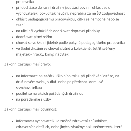
pracovníka
při docházce do ranní družiny jsou žáci povinni ohlásit se u
vychovatelek, pokud tak neučiní, nepřebírá za ně ŠD zodpovědnost
ohlásit pedagogickému pracovníkovi, cítí-li se nemocné nebo se
zraní
na ulici při vycházkách dodržovat dopravní předpisy
dodržovat pitný režim
chovat se ve školní jídelně podle pokynů pedagogického pracovníka
ve školní družině se chovat slušně a kolektivně, šetřit svěřený
majetek - hračky, knihy, nábytek.
Zákonní zástupci mají právo:
na informace na začátku školního roku, při předávání dítěte, na
družinovém webu, v diáři nebo po předchozí domluvě
s vychovatelkou
podílet se na akcích pořádaných družinou
na poradenské služby
Zákonní zástupci mají povinnost:
informovat vychovatelku o změně zdravotní způsobilosti,
zdravotních obtížích, nebo jiných závažných skutečnostech, které