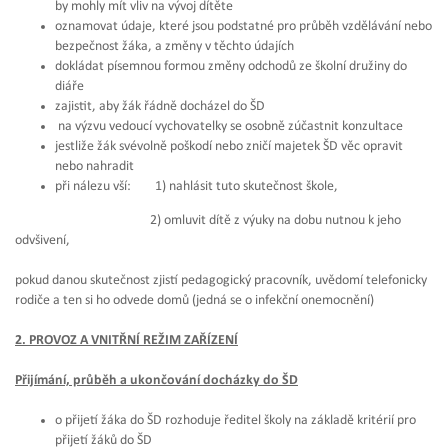
by mohly mít vliv na vývoj dítěte
oznamovat údaje, které jsou podstatné pro průběh vzdělávání nebo
bezpečnost žáka, a změny v těchto údajích
dokládat písemnou formou změny odchodů ze školní družiny do
diáře
zajistit, aby žák řádně docházel do ŠD
na výzvu vedoucí vychovatelky se osobně zúčastnit konzultace
jestliže žák svévolně poškodí nebo zničí majetek ŠD věc opravit
nebo nahradit
při nálezu vší: 1) nahlásit tuto skutečnost škole,
2) omluvit dítě z výuky na dobu nutnou k jeho
odvšivení,
pokud danou skutečnost zjistí pedagogický pracovník, uvědomí telefonicky
rodiče a ten si ho odvede domů (jedná se o infekční onemocnění)
2. PROVOZ A VNITŘNÍ REŽIM ZAŘÍZENÍ
Přijímání, průběh a ukončování docházky do ŠD
o přijetí žáka do ŠD rozhoduje ředitel školy na základě kritérií pro
přijetí žáků do ŠD