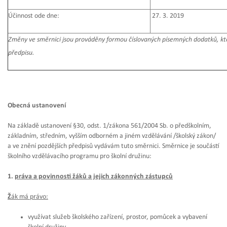
Účinnost ode dne:
27. 3. 2019
Změny ve směrnici jsou prováděny formou číslovaných písemných dodatků, kte
předpisu.
Obecná ustanovení
Na základě ustanovení §30, odst. 1/zákona 561/2004 Sb. o předškolním,
základním, středním, vyšším odborném a jiném vzdělávání /školský zákon/
a ve znění pozdějších předpisů vydávám tuto směrnici. Směrnice je součástí
školního vzdělávacího programu pro školní družinu:
1.
práva a povinnosti žáků a jejich zákonných zástupců
Ž
ák má právo:
využívat služeb školského zařízení, prostor, pomůcek a vybavení