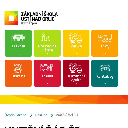
O škole
Pro rodiče
Výuka
Třídy
a žáky
Družina
Jídelna
Distanční
Kontakty
výuka
Úvodní strana
Družina
Vnitřní řád ŠD