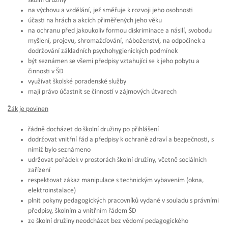
školní družiny
na výchovu a vzdělání, jež směřuje k rozvoji jeho osobnosti
účasti na hrách a akcích přiměřených jeho věku
na ochranu před jakoukoliv formou diskriminace a násilí, svobodu
myšlení, projevu, shromažďování, náboženství, na odpočinek a
dodržování základních psychohygienických podmínek
být seznámen se všemi předpisy vztahující se k jeho pobytu a
činnosti v ŠD
využívat školské poradenské služby
mají právo účastnit se činností v zájmových útvarech
Žák je povinen
řádně docházet do školní družiny po přihlášení
dodržovat vnitřní řád a předpisy k ochraně zdraví a bezpečnosti, s
nimiž bylo seznámeno
udržovat pořádek v prostorách školní družiny, včetně sociálních
zařízení
respektovat zákaz manipulace s technickým vybavením (okna,
elektroinstalace)
plnit pokyny pedagogických pracovníků vydané v souladu s právními
předpisy, školním a vnitřním řádem ŠD
ze školní družiny neodcházet bez vědomí pedagogického