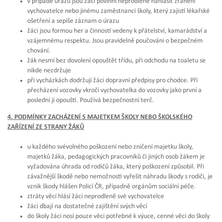
v případě úrazu jsou žáci povinni neprodleně nahlásit zranění
vychovatelce nebo jinému zaměstnanci školy, který zajistí lékařské
ošetření a sepíše záznam o úrazu
žáci jsou formou her a činností vedeny k přátelství, kamarádství a
vzájemnému respektu. Jsou pravidelně poučováni o bezpečném
chování.
žák nesmí bez dovolení opouštět třídu, při odchodu na toaletu se
nikde nezdržuje
při vycházkách dodržují žáci dopravní předpisy pro chodce. Při
přecházení vozovky vkročí vychovatelka do vozovky jako první a
poslední ji opouští. Používá bezpečnostní terč.
4. PODMÍNKY ZACHÁZENÍ S MAJETKEM ŠKOLY NEBO ŠKOLSKÉHO
ZAŘÍZENÍ ZE STRANY ŽÁKŮ
u každého svévolného poškození nebo zničení majetku školy,
majetků žáka, pedagogických pracovníků či jiných osob žákem je
vyžadována úhrada od rodičů žáka, který poškození způsobil. Při
závažnější škodě nebo nemožnosti vyřešit náhradu škody s rodiči, je
vznik škody hlášen Policí ČR, případně orgánům sociální péče.
ztráty věcí hlásí žáci neprodleně své vychovatelce
žáci dbají na dostatečné zajištění svých věcí
do školy žáci nosí pouze věci potřebné k výuce, cenné věci do školy