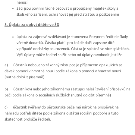
nenosí
žáci jsou povinni řádně pečovat o propůjčený majetek školy a
školského zařízení, ochraňovat jej před ztrátou a poškozením
5. Úplata za pobyt dítěte ve ŠD
úplata za zájmové vzdělávání je stanovena Pokynem ředitele školy
včetně dodatků. Částka platí i pro každé další zapsané dítě
v případě docházky sourozenců. Částka je splatná ve více splátkách.
Výši úplaty může ředitel snížit nebo od úplaty osvobodit jestliže:
a) účastník nebo jeho zákonný zástupce je příjemcem opakujících se
dávek pomoci v hmotné nouzi podle zákona o pomoci v hmotné nouzi
(nutné doložit písemně)
b) účastníkovi nebo jeho zákonnému zástupci náleží zvýšení příspěvků na
péči podle zákona o sociálních službách (nutné doložit písemně)
c) účastník svěřený do pěstounské péče má nárok na příspěvek na
náhradu potřeb dítěte podle zákona o státní sociální podpoře a tuto
skutečnost prokáže řediteli.