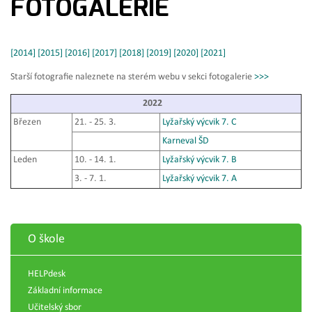
FOTOGALERIE
[2014]
[2015]
[2016]
[2017]
[2018]
[2019]
[2020]
[2021]
Starší fotografie naleznete na sterém webu v sekci fotogalerie
>>>
2022
Březen
21. - 25. 3.
Lyžařský výcvik 7. C
Karneval ŠD
Leden
10. - 14. 1.
Lyžařský výcvik 7. B
3. - 7. 1.
Lyžařský výcvik 7. A
O škole
HELPdesk
Základní informace
Učitelský sbor