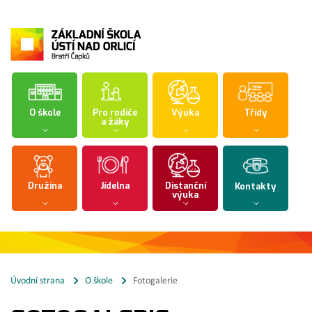
O škole
Pro rodiče
Výuka
Třídy
a žáky
Družina
Jídelna
Distanční
Kontakty
výuka
Úvodní strana
O škole
Fotogalerie