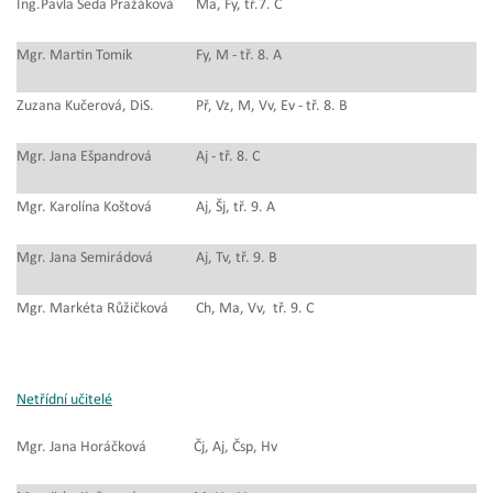
Ing.Pavla Šeda Pražáková
Ma, Fy, tř.7. C
Mgr. Martin Tomik
Fy, M - tř. 8. A
Zuzana Kučerová, DiS.
Př, Vz, M, Vv, Ev - tř. 8. B
Mgr. Jana Ešpandrová
Aj - tř. 8. C
Mgr. Karolína Koštová
Aj, Šj, tř. 9. A
Mgr. Jana Semirádová
Aj, Tv, tř. 9. B
Mgr. Markéta Růžičková
Ch, Ma, Vv, tř. 9. C
Netřídní učitelé
Mgr. Jana Horáčková
Čj, Aj, Čsp, Hv