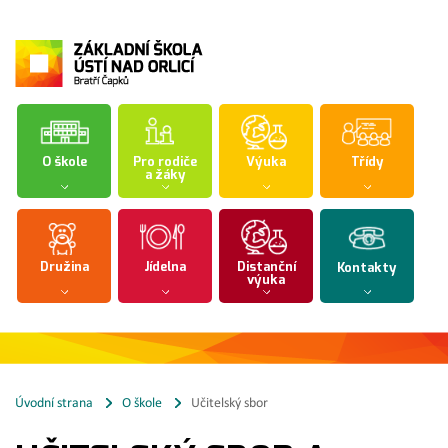
O škole
Pro rodiče
Výuka
Třídy
a žáky
Družina
Jídelna
Distanční
Kontakty
výuka
Úvodní strana
O škole
Učitelský sbor