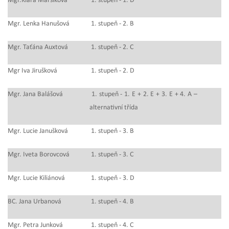
Mgr.Klára Maršíková
1. stupeň - 1. D
Mgr. Lenka Hanušová
1. stupeň - 2. B
Mgr. Taťána Auxtová
1. stupeň - 2. C
Mgr Iva Jirušková
1. stupeň - 2. D
Mgr. Jana Balášová
1. stupeň - 1. E + 2. E + 3. E + 4. A –
alternativní třída
Mgr. Lucie Janušková
1. stupeň - 3. B
Mgr. Iveta Borovcová
1. stupeň - 3. C
Mgr. Lucie Kiliánová
1. stupeň - 3. D
BC. Jana Urbanová
1. stupeň - 4. B
Mgr. Petra Junková
1. stupeň - 4. C