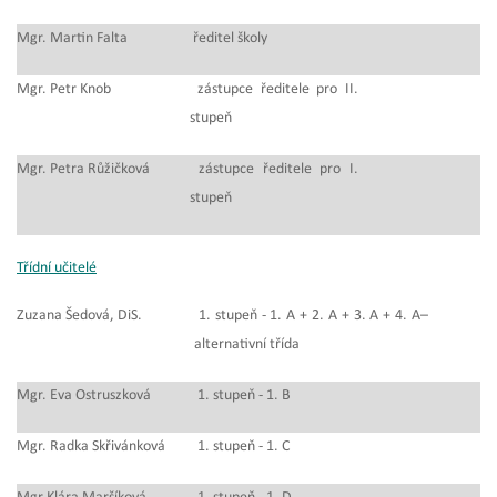
Mgr. Martin Falta
ředitel školy
Mgr. Petr Knob
zástupce ředitele pro II.
stupeň
Mgr. Petra Růžičková
zástupce ředitele pro I.
stupeň
Třídní učitelé
Zuzana Šedová, DiS.
1. stupeň - 1. A + 2. A + 3. A + 4. A–
alternativní třída
Mgr. Eva Ostruszková
1. stupeň - 1. B
Mgr. Radka Skřivánková
1. stupeň - 1. C