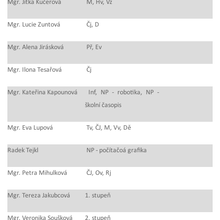
Mgr. Jitka Kučerová
M, Hv, Vz
Mgr. Lucie Zuntová
Čj, D
M
gr. Alena Jirásková
Př, Ev
Mgr. Ilona Tesařová
Čj
Mgr. Kateřina Kapounová
Inf, NP - robotika, NP -
školní časopis
Mgr. Eva Lupová
Tv, ČJ, M, Vv, Dě
Radek Tejkl
NP - počítačoá grafika
Mgr. Petra Mihulková
ČJ, Ov, Rj
Mgr. Tereza Jakubcová
1. stupeň
Mgr. Veronika Soušková
2. stupeň