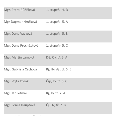
Mgr. Petra Růžičková
1. stupeň - 4. D
Mgr Dagmar Hrušková
1. stupeň - 5. A
Mgr. Dana Vacková
1. stupeň - 5. B
Mgr. Dana Procházková
1. stupeň - 5. C
Mgr. Martin Lamplot
Dě, Ov, tř. 6. A
Mgr. Gabriela Cachová
Rj, Hv, Aj , tř. 6. B
Mgr. Vojta Kozák
Čsp, Tv, tř. 6. C
Mgr. Jan Jetmar
Rj, Tv, tř. 7. A
Mgr. Lenka Hauptová
Čj, Ov, tř. 7. B