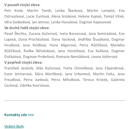
V pozadí stojící zleva
:
Petr Knob, Martin Tomik, Lenka Škarková, Martin Lamplot, Eva
Ostruszková, Lucie Zuntová, Alena Jirásková, Helena Kujová, Tomáš Vítek,
Věra Svobodová, Jan Jetmar, Lenka Hanušová, Dagmar Kapounová
Ve druhé řadě stojící zleva
:
Pavel Šlechta, Zuzana Kučerová, Iveta Borovcová, Jana Semirádová, Eva
Lupová, Dana Procházková, Dana Vacková, Jindřiška Štusáková, Dagmar
Hrušková, Jana Kindlová, Hana Aligerová, Petra Růžičková, Markéta
Růžičková, Radka Skřivánková, Jana Horáčková, Eva Kaššová, Dagmar
Dočkalová, Dagmae Prokešová, Romana Nemšáková, Leona Valterová
V popředí stojící zleva:
František Javůrek, Jitka Kučerová,
Yveta Chmelíková, Jana Ešpandrová,
Ester Jetmarová, Klára Maršíková, Jana Urbanová, Martin Falta, Jana
Freudlová, Petra Junková, Petra Mihulková, Tereza Kristek, Gabriela
Cachová, Zdeňka Kovrzková,
Kontakty zde >>>
Vedení školy