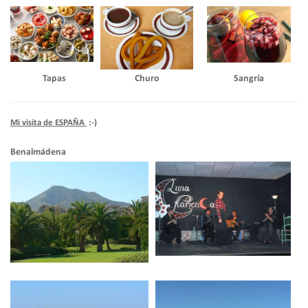
Tapas
Churo
Sangría
Mi visita de ESPA
ÑA
:-
)
Benalmádena