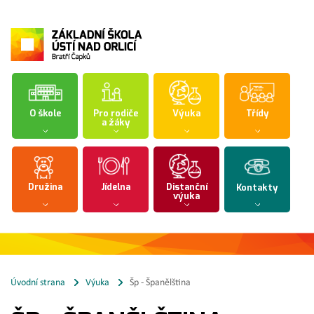
O škole
Pro rodiče
Výuka
Třídy
a žáky
Družina
Jídelna
Distanční
Kontakty
výuka
Úvodní strana
Výuka
Šp - Španělština