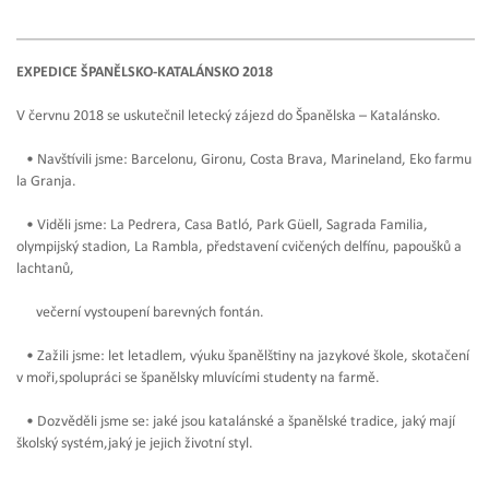
EXPEDICE ŠPANĚLSKO-KATALÁNSKO 2018
V červnu 2018 se uskutečnil letecký zájezd do Španělska – Katalánsko.
• Navštívili jsme: Barcelonu, Gironu, Costa Brava, Marineland, Eko farmu
la
Granja.
• Viděli jsme: La Pedrera, Casa Batló, Park Güell, Sagrada Familia,
olympijský
stadion, La Rambla, představení cvičených delfínu, papoušků a
lachtanů,
večerní vystoupení barevných fontán.
• Zažili jsme: let letadlem, výuku španělštiny na jazykové škole, skotačení
v moři,
spolupráci se španělsky mluvícími studenty na farmě.
• Dozvěděli jsme se: jaké jsou katalánské a španělské tradice, jaký mají
školský
systém,jaký je jejich životní styl.