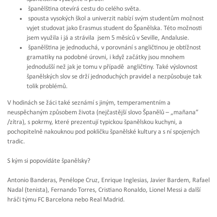
španělština otevírá cestu do celého světa.
spousta vysokých škol a univerzit nabízí svým studentům možnost
vyjet studovat jako Erasmus student do Španělska. Této možnosti
jsem využila i já a strávila jsem 5 měsíců v Seville, Andalusie.
španělština je jednoduchá, v porovnání s angličtinou je obtížnost
gramatiky na podobné úrovni, i když začátky jsou mnohem
jednodušší než jak je tomu v případě angličtiny. Také výslovnost
španělských slov se drží jednoduchých pravidel a nezpůsobuje tak
tolik problémů.
V hodinách se žáci také seznámí s jiným, temperamentním a
neuspěchaným způsobem života (nejčastější slovo Španělů – „mañana”
/zítra), s pokrmy, které prezentují typickou španělskou kuchyni, a
pochopitelně nakouknou pod pokličku španělské kultury a s ní spojených
tradic.
S kým si popovídáte španělsky?
Antonio Banderas, Penélope Cruz, Enrique Inglesias, Javier Bardem, Rafael
Nadal (tenista), Fernando Torres, Cristiano Ronaldo, Lionel Messi a další
hráči týmu FC Barcelona nebo Real Madrid.