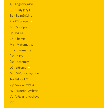
Aj - Anglický jazyk
Rj - Ruský jazyk
Šp - Španělština
Př - Přírodopis
Ze - Zeměpis
Fy - Fyzika
Ch - Chemie
Ma - Matematika
Inf - Informatika
Čsp - dílny
Čsp - pozemky
Dě - Dějepis
Ov - Občanská výchova
Tv - Tělocvik
Výchova ke zdraví
Hv - Hudební výchova
Vv - Výtvarná výchova
Vvč