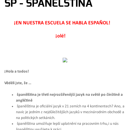
ŠP - ŠPANĚLŠTINA
¡EN NUESTRA ESCUELA SE HABLA ESPA
ÑOL!
¡olé!
¡Hola a todos!
Věděli jste, že …
španělština je třetí nejrozšířenější jazyk n
a světě
po čínštině a
angličtině
španělština je oficiální jazyk v 21 zemích na 4 kontinentech? Ano, a
navíc je jedním z nejdůležitějších jazyků v mezinárodním obchodě a
na politických setkáních.
španělština umožňuje lepší uplatnění na pracovním trhu,i u nás
španělštinu využijete k práci.