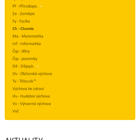
Př - Přírodopis
Ze - Zeměpis
Fy - Fyzika
Ch - Chemie
Ma - Matematika
Inf - Informatika
Čsp - dílny
Čsp - pozemky
Dě - Dějepis
Ov - Občanská výchova
Tv - Tělocvik
Výchova ke zdraví
Hv - Hudební výchova
Vv - Výtvarná výchova
Vvč