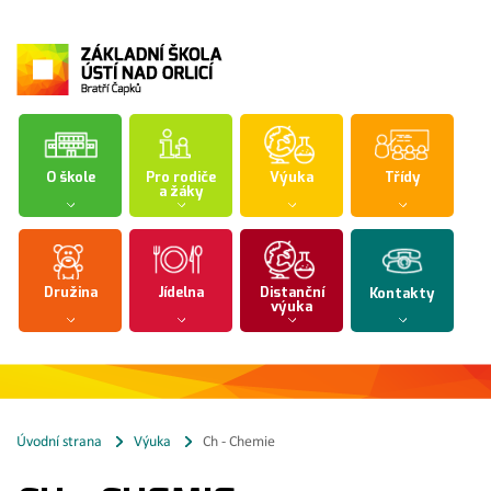
O škole
Pro rodiče
Výuka
Třídy
a žáky
Družina
Jídelna
Distanční
Kontakty
výuka
Úvodní strana
Výuka
Ch - Chemie