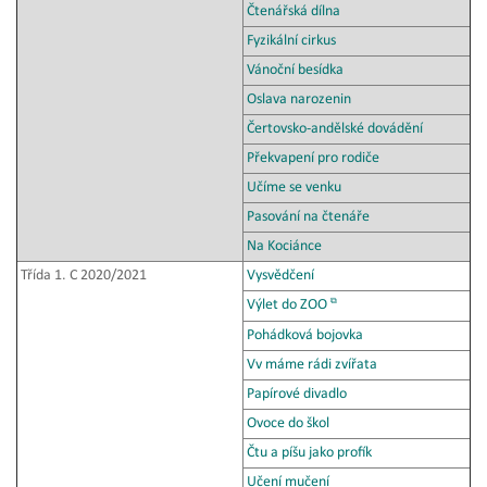
Čtenářská dílna
Fyzikální cirkus
Vánoční besídka
Oslava narozenin
Čertovsko-andělské dovádění
Překvapení pro rodiče
Učíme se venku
Pasování na čtenáře
Na Kociánce
Třída 1. C 2020/2021
Vysvědčení
Výlet do ZOO
Pohádková bojovka
Vv máme rádi zvířata
Papírové divadlo
Ovoce do škol
Čtu a píšu jako profík
Učení mučení