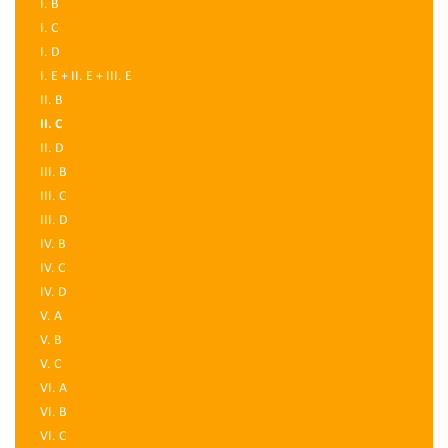
I. B
I. C
I. D
I. E + II. E + III. E
II. B
II. C
II. D
III. B
III. C
III. D
IV. B
IV. C
IV. D
V. A
V. B
V. C
VI. A
VI. B
VI. C