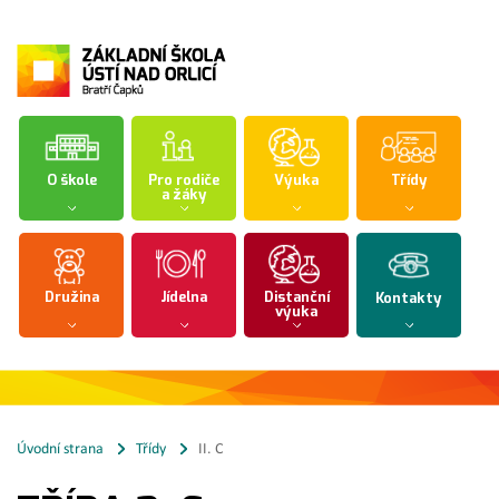
O škole
Pro rodiče
Výuka
Třídy
a žáky
Družina
Jídelna
Distanční
Kontakty
výuka
Úvodní strana
Třídy
II. C