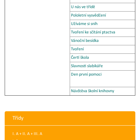
U nás ve třídě
Pololetní vysvědčení
Užíváme si sníh
Tvoření ke sčítání ptactva
Vánoční besídka
Tvoření
Čertí škola
Slavnosti slabikáře
Den první pomoci
Návštěva školní knihovny
Třídy
I. A + II. A + III. A