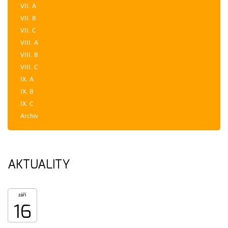
VII. A
VII. B
VII. C
VIII. A
VIII. B
VIII. C
IX. A
IX. B
IX. C
Archiv
AKTUALITY
září
16