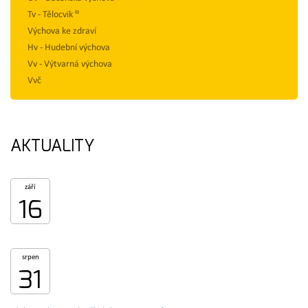
Tv - Tělocvik
Výchova ke zdraví
Hv - Hudební výchova
Vv - Výtvarná výchova
Vvč
AKTUALITY
září
16
srpen
31