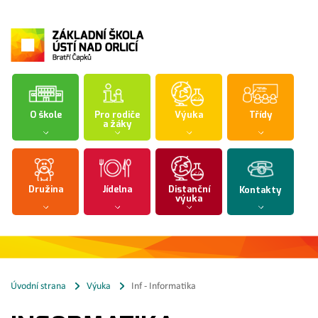
O škole
Pro rodiče
Výuka
Třídy
a žáky
Družina
Jídelna
Distanční
Kontakty
výuka
Úvodní strana
Výuka
Inf - Informatika