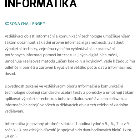
INFORMATIKA
KORONA CHALLENGE
Vzdělávací oblast Informační a komunikační technologie umožňuje všem
žákům dosáhnout základní úrovně informační gramotnosti. Zvládnutí
výpočetní techniky, zejména rychlého vyhledávání a zpracování
potřebných informací pomocí internetu a jiných digitálních médií,
umožňuje realizovat metodu „učení kdekoliv a kdykoliv“, vede k žádoucímu
odlehčení paměti a zároveň k využívání většího počtu dat a informací než
dosud.
Dovednosti získané ve vzdělávacím oboru Informační a komunikační
technologie doplňují standardní učební texty a pomůcky a umožňují žákům
aplikovat výpočetní techniku s bohatou škálou vzdělávacího softwaru a
informačních zdrojů ve všech vzdělávacích oblastech celého základního
vzdělávání.
Informatika je povinný předmět s dotací 1 hodina týdně v 5., 6., 7. a v 9.
ročníku (z praktických důvodů je spojován do dvouhodinových bloků 1x za
14 dní).