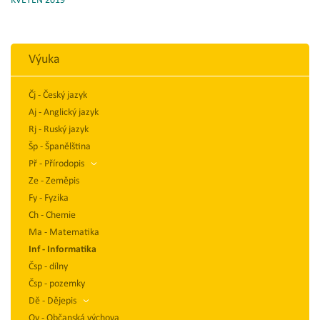
KVĚTEN 2019
Výuka
Čj - Český jazyk
Aj - Anglický jazyk
Rj - Ruský jazyk
Šp - Španělština
Př - Přírodopis
Ze - Zeměpis
Fy - Fyzika
Ch - Chemie
Ma - Matematika
Inf - Informatika
Čsp - dílny
Čsp - pozemky
Dě - Dějepis
Ov - Občanská výchova