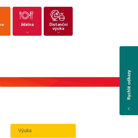
na
Jídelna
Distanční
výuka
Rychlé odkazy
Výuka