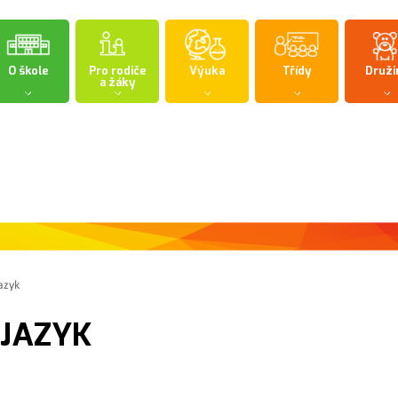
O škole
Pro rodiče
Výuka
Třídy
Druži
a žáky
jazyk
 JAZYK