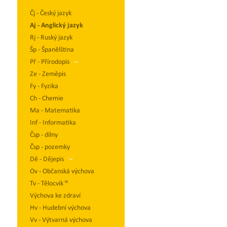
Čj - Český jazyk
Aj - Anglický jazyk
Rj - Ruský jazyk
Šp - Španělština
Př - Přírodopis
Ze - Zeměpis
Fy - Fyzika
Ch - Chemie
Ma - Matematika
Inf - Informatika
Čsp - dílny
Čsp - pozemky
Dě - Dějepis
Ov - Občanská výchova
Tv - Tělocvik
Výchova ke zdraví
Hv - Hudební výchova
Vv - Výtvarná výchova