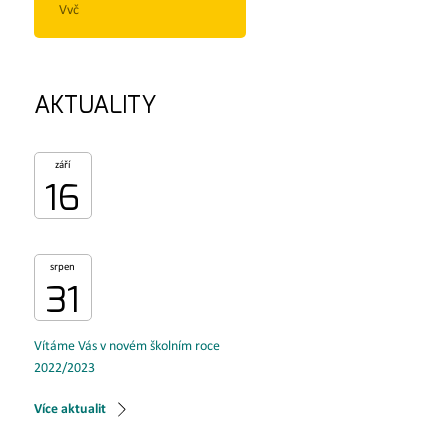
Vvč
AKTUALITY
září
16
srpen
31
Vítáme Vás v novém školním roce
2022/2023
Více aktualit