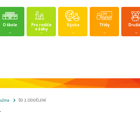
O škole
Pro rodiče
Výuka
Třídy
Druži
a žáky
ružina
ŠD 2.ODDĚLENÍ
Í