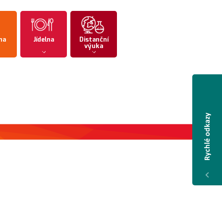
na
Jídelna
Distanční
výuka
Rychlé odkazy