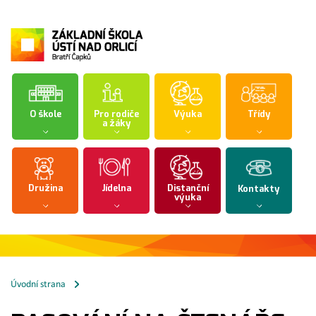
O škole
Pro rodiče
Výuka
Třídy
a žáky
Družina
Jídelna
Distanční
Kontakty
výuka
Úvodní strana