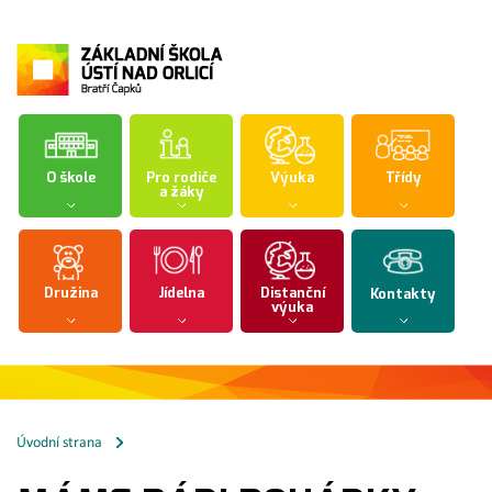
O škole
Pro rodiče
Výuka
Třídy
a žáky
Družina
Jídelna
Distanční
Kontakty
výuka
Úvodní strana