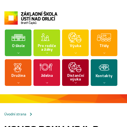
O škole
Pro rodiče
Výuka
Třídy
a žáky
Družina
Jídelna
Distanční
Kontakty
výuka
Úvodní strana