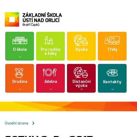
O škole
Pro rodiče
Výuka
Třídy
a žáky
Družina
Jídelna
Distanční
Kontakty
výuka
Úvodní strana